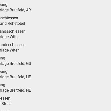
bung
lage Breitfeld, AR
nschiessen
tand Rehetobel
andsschiessen
nlage Witen
andsschiessen
nlage Witen
ung
lage Breitfeld, GS
bung
lage Breitfeld, HE
ung
lage Breitfeld, HE
iessen
d Stoss