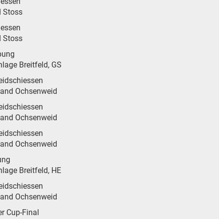
iessen
d Stoss
iessen
d Stoss
bung
lage Breitfeld, GS
idschiessen
tand Ochsenweid
idschiessen
tand Ochsenweid
idschiessen
tand Ochsenweid
ung
lage Breitfeld, HE
idschiessen
tand Ochsenweid
r Cup-Final