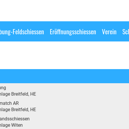
ung-Feldschiessen
Eröffnungsschiessen
Verein
Sc
ung
lage Breitfeld, HE
match AR
lage Breitfeld, HE
andsschiessen
nlage Witen