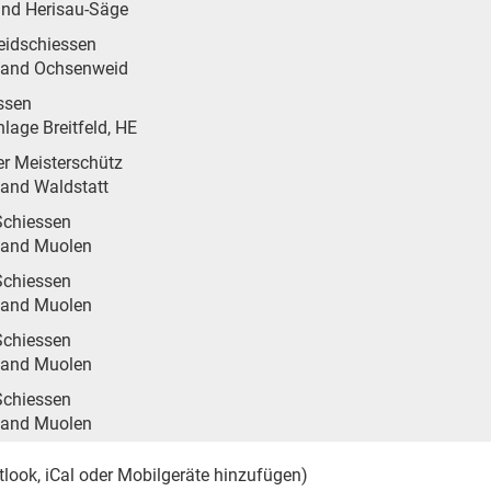
and Herisau-Säge
idschiessen
tand Ochsenweid
ssen
lage Breitfeld, HE
r Meisterschütz
tand Waldstatt
Schiessen
tand Muolen
Schiessen
tand Muolen
Schiessen
tand Muolen
Schiessen
tand Muolen
tlook, iCal oder Mobilgeräte hinzufügen)