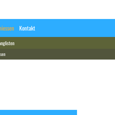
hiessen
Kontakt
nglisten
ssen