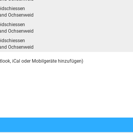
idschiessen
tand Ochsenweid
idschiessen
tand Ochsenweid
idschiessen
tand Ochsenweid
tlook, iCal oder Mobilgeräte hinzufügen)