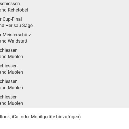
schiessen
and Rehetobel
r Cup-Final
nd Herisau-Säge
r Meisterschütz
and Waldstatt
Schiessen
and Muolen
Schiessen
and Muolen
Schiessen
and Muolen
Schiessen
and Muolen
tlook, iCal oder Mobilgeräte hinzufügen)