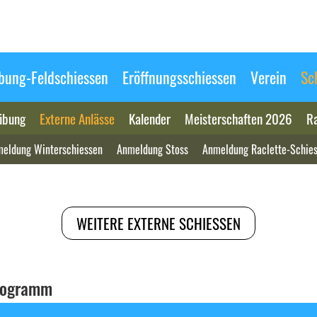
ung-Feldschiessen
Eröffnungsschiessen
Verein
Sc
übung
Externe Anlässe
Kalender
Meisterschaften 2026
Ra
eldung Winterschiessen
Anmeldung Stoss
Anmeldung Raclette-Schie
WEITERE EXTERNE SCHIESSEN
programm