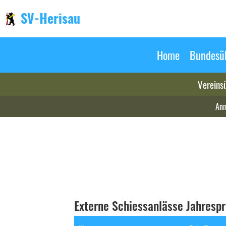
SV-Herisau
Home
Bundesüb
Vereins
Anm
Externe Schiessanlässe Jahres