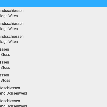
andsschiessen
lage Witen
andsschiessen
lage Witen
andsschiessen
lage Witen
essen
 Stoss
essen
 Stoss
essen
 Stoss
idschiessen
tand Ochsenweid
idschiessen
tand Ochsenweid