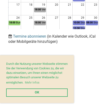
17
18
19
20
21
22
23
18:00
Vereinübung
24
25
26
27
28
29
30
18:00
Bundesübung
18:00
Vereinübung
10:00
Stossschiessen
08:00
Stossschi
13:30
Stossschiessen
31
01
02
03
04
05
06
Termine abonnieren
(in Kalender wie Outlook, iCal
18:00
Bundesübung
09:00
Ochsenweidschiesse
09:00
Ochsenwei
oder Mobilgeräte hinzufügen)
13:30
Ochsenweidschiesse
Durch die Nutzung unserer Webseite stimmen
Sie der Verwendung von Cookies zu, die wir
dazu einsetzen, um Ihnen einen möglichst
optimalen Besuch unserer Webseite zu
ermöglichen.
Mehr Infos
OK