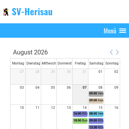
SV-Herisau
Menü
August 2026
Montag
Dienstag
Mittwoch
Donnerst
Freitag
Samstag
Sonntag
27
28
29
30
31
01
02
ag
03
04
05
06
07
08
09
09:00
Vereinübung
09:00
Kantonalmatch AR
10
11
12
13
14
15
16
16:00
RSV Verbandsschiessen
08:00
Veteranenschiessen
18:00
Bundesübung
09:00
RSV Verbandsschies
13:30
RSV Verbandsschies