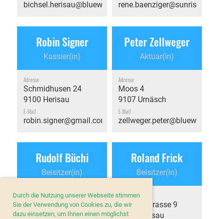
bichsel.herisau@bluewin.ch
rene.baenziger@sunrise.ch
Robin Signer
Peter Zellweger
Kassier(in)
Aktuar(in)
Adresse
Adresse
Schmidhusen 24
Moos 4
9100 Herisau
9107 Urnäsch
E-Mail
E-Mail
robin.signer@gmail.com
zellweger.peter@bluewin.ch
Rudolf Büchi
Roland Frick
Beisitzer(in)
Beisitzer(in)
Adresse
Adresse
Durch die Nutzung unserer Webseite stimmen
Neue Steig 2A
Triangelstrasse 9
Sie der Verwendung von Cookies zu, die wir
dazu einsetzen, um Ihnen einen möglichst
9100 Herisau
9100 Herisau