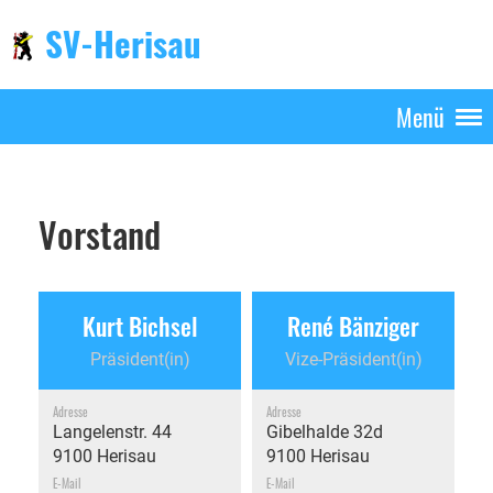
SV-Herisau
Menü
Vorstand
Kurt Bichsel
René Bänziger
Präsident(in)
Vize-Präsident(in)
Adresse
Adresse
Langelenstr. 44
Gibelhalde 32d
9100 Herisau
9100 Herisau
E-Mail
E-Mail